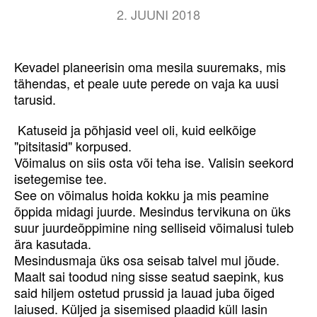
2. JUUNI 2018
Kevadel planeerisin oma mesila suuremaks, mis
tähendas, et peale uute perede on vaja ka uusi
tarusid.
Katuseid ja põhjasid veel oli, kuid eelkõige
"pitsitasid" korpused.
Võimalus on siis osta või teha ise. Valisin seekord
isetegemise tee.
See on võimalus hoida kokku ja mis peamine
õppida midagi juurde. Mesindus tervikuna on üks
suur juurdeõppimine ning selliseid võimalusi tuleb
ära kasutada.
Mesindusmaja üks osa seisab talvel mul jõude.
Maalt sai toodud ning sisse seatud saepink, kus
said hiljem ostetud prussid ja lauad juba õiged
laiused. Küljed ja sisemised plaadid küll lasin