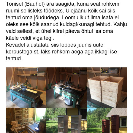
Tõnisel (Bauhof) ära saagida, kuna seal rohkem
ruumi sellisteks töödeks. Ülejäänu kõik sai siis
tehtud oma jõududega. Loomulikult ilma isata ei
oleks see kõik saanud kuidagi/kunagi tehtud. Kahju
vaid sellest, et ühel kiirel päeva õhtul isa oma
käele veidi viga tegi.
Kevadel alustatatu siis lõppes juunis uute
korpustega st. läks rohkem aega aga ikkagi ise
tehtud.